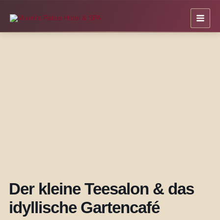
Zum
Inhalt
springen
Der kleine Teesalon & das
idyllische Gartencafé