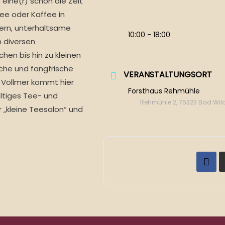
 eine(r) schon die Zeit
Tee oder Kaffee in
ern, unterhaltsame
10:00 - 18:00
n diversen
en bis hin zu kleinen
üche und fangfrische
VERANSTALTUNGSORT
t Vollmer kommt hier
Forsthaus Rehmühle
altiges Tee- und
Rehmühle 2, 75323 Bad Wi
„kleine Teesalon“ und