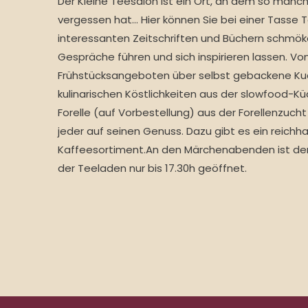
Der Kleine Teesalon ist ein Ort, an dem so manch
vergessen hat… Hier können Sie bei einer Tasse 
interessanten Zeitschriften und Büchern schmök
Gespräche führen und sich inspirieren lassen. Vo
Frühstücksangeboten über selbst gebackene Kuch
kulinarischen Köstlichkeiten aus der slowfood-K
Forelle (auf Vorbestellung) aus der Forellenzuch
jeder auf seinen Genuss. Dazu gibt es ein reichh
Kaffeesortiment.An den Märchenabenden ist der 
der Teeladen nur bis 17.30h geöffnet.