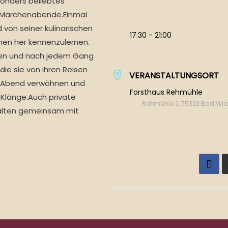
sonders beliebtes
e Märchenabende.Einmal
 von seiner kulinarischen
17:30 - 21:00
hen her kennenzulernen.
en und nach jedem Gang
ie sie von ihren Reisen
VERANSTALTUNGSORT
em Abend verwöhnen und
Forsthaus Rehmühle
 Klänge.Auch private
Rehmühle 2, 75323 Bad Wi
talten gemeinsam mit