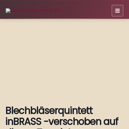
Zum
Inhalt
springen
Blechbläserquintett
inBRASS -verschoben auf