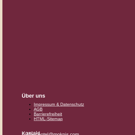
Über uns
Impressum & Datenschutz
AGB
Barrierefreiheit
HTML-Sitemap
Kontakt
E-Mail:
hotel@moknis.com