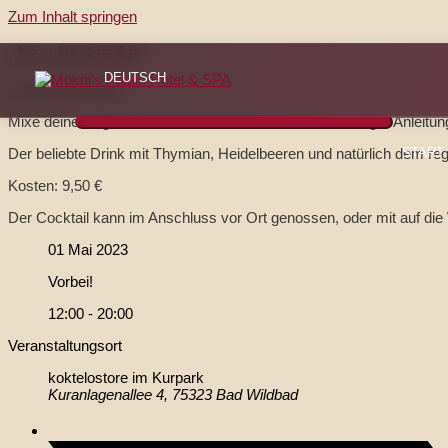
Zum Inhalt springen
„be a bartender“
DEUTSCH
Mixe deinen eigenen Wild Blue Forest – unter fachkundiger Anleitun
Der beliebte Drink mit Thymian, Heidelbeeren und natürlich dem 
START
Kosten: 9,50 €
Der Cocktail kann im Anschluss vor Ort genossen, oder mit auf 
01 Mai 2023
Vorbei!
12:00 - 20:00
Veranstaltungsort
koktelostore im Kurpark
Kuranlagenallee 4, 75323 Bad Wildbad