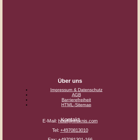
Über uns
Impressum & Datenschutz
AGB
Barrierefreiheit
HTML-Sitemap
Kontakt
E-Mail:
hotel@moknis.com
Tel:
+4970813010
Fax:
+497081301-166