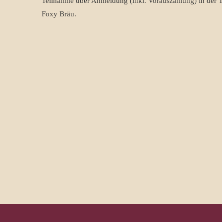
Teilnahme über Anmeldung (inkl. Vorauszahlung) in der 
Foxy Bräu.