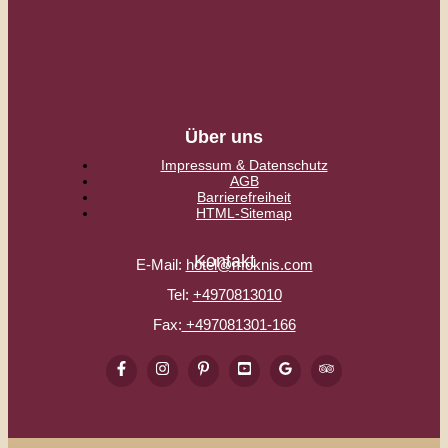
Über uns
Impressum & Datenschutz
AGB
Barrierefreiheit
HTML-Sitemap
Kontakt
E-Mail:
hotel@moknis.com
Tel:
+4970813010
Fax:
+497081301-166